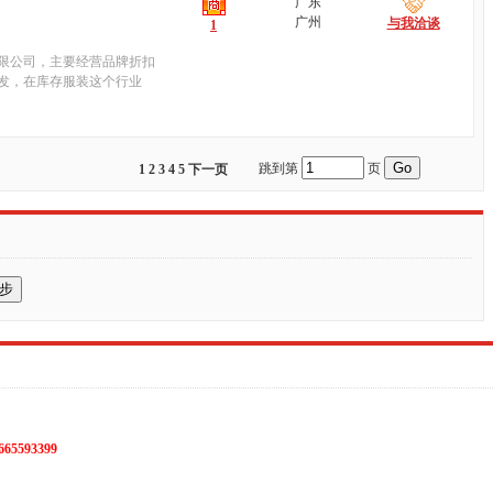
广东
广州
与我洽谈
1
有限公司，主要经营品牌折扣
发，在库存服装这个行业
跳到第
页
1
2
3
4
5
下一页
665593399