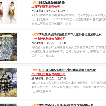
[供应]
回收品牌童装的价格
上海苏邺贸易有限公司
发布时间：2020/4/27 13:35:24
回收品牌童装的价格,收购品牌童装上海苏邺贸易有限公司
司。回收热线：15201700008本公司成立以来得到各界朋
专业从事库存贸易的团队，拥有
[供应]
青蛙皇子品牌折扣童装库存儿童外套男童加厚上衣
广州市殷艺魅服饰有限公司
发布时间：2016/5/1 19:17:31
青蛙皇子品牌折扣童装库存儿童外套男童加厚上衣 广州殷
州殷艺魅服饰有限公司两大公司，整合有国内品牌库存尾货
国内一二三线知名
[供应]
MSGM KIDS品牌折扣童装库存儿童外套男童
广州市殷艺魅服饰有限公司
发布时间：2016/5/1 19:17:31
MSGM KIDS品牌折扣童装库存儿童外套男童 殷艺魅品
服饰有限公司，专业从事品牌折扣女装！库存童装服装尾货
司始终坚持中高
[供应]
麦当劳Mckids品牌折扣童装库存羽绒服女款