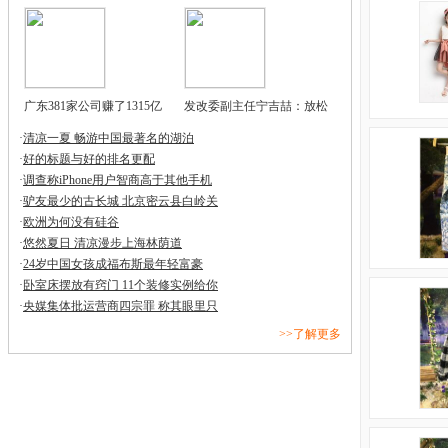
广东381家公司赚了1315亿
发改委副主任宁吉喆：放松
·
清凉一夏 畅游中国最著名的湖泊
·
好的标题与好的排名更配
·
调查称iPhone用户智商高于其他手机
·
驴友最少的古长城 北京密云县白岭关
·
欧洲为何没有硅谷
·
悠然夏日 清凉漫步上海林荫道
·
24岁中国女孩成福布斯最年轻富豪
·
卧室床摆放有窍门 11个装修实例给你
·
央媒集体批运营商四宗罪 称其眼里只
>>了解更多