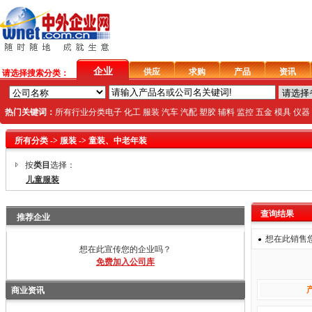
企业
供应
求购
产品
资讯
请选择搜索分类：
热门关键词：
所有行业分类
电子
化工
服装
汽车
汽配
塑胶
辅料
监控
五金
模具
仪器
所有分类
->
服装
->
童装、中老年装
按
类目
选择：
儿童服装
查询结果
推荐企业
想在此销售
想在此宣传您的企业吗？
免费加入公司库
商业资讯