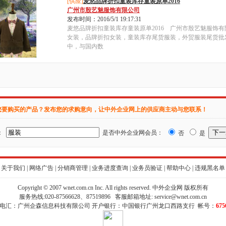
[供应]
麦悠品牌折扣童装库存童装原单2016
广州市殷艺魅服饰有限公司
发布时间：2016/5/1 19:17:31
麦悠品牌折扣童装库存童装原单2016 广州市殷艺魅服饰
女装，品牌折扣女装，童装库存尾货服装，外贸服装尾货批
中，与国内数
您要购买的产品？发布您的求购意向，让中外企业网上的供应商主动与您联系！
：
是否中外企业网会员：
否
是
关于我们
|
网络广告
|
分销商管理
|
业务进度查询
|
业务员验证
|
帮助中心
|
违规黑名单
Copyright © 2007 wnet.com.cn Inc. All rights reserved. 中外企业网 版权所有
服务热线:020-87566628、87519896 客服邮箱地址:
service@wnet.com.cn
/电汇：广州企森信息科技有限公司 开户银行：中国银行广州龙口西路支行 帐号：
675