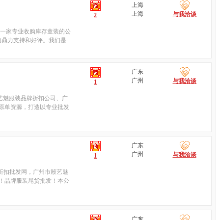
上海
上海
与我洽谈
2
是一家专业收购库存童装的公
友的鼎力支持和好评。我们是
广东
广州
与我洽谈
1
艺魅服装品牌折扣公司、广
原单资源，打造以专业批发
广东
广州
与我洽谈
1
牌折扣批发网，广州市殷艺魅
！品牌服装尾货批发！本公
广东