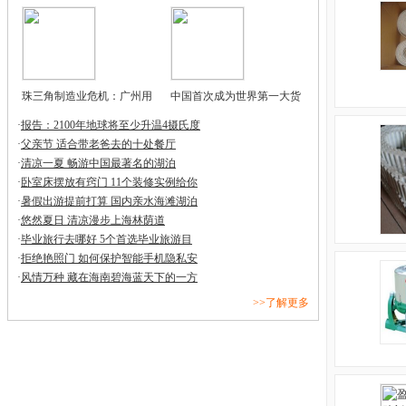
珠三角制造业危机：广州用
中国首次成为世界第一大货
·
报告：2100年地球将至少升温4摄氏度
·
父亲节 适合带老爸去的十处餐厅
·
清凉一夏 畅游中国最著名的湖泊
·
卧室床摆放有窍门 11个装修实例给你
·
暑假出游提前打算 国内亲水海滩湖泊
·
悠然夏日 清凉漫步上海林荫道
·
毕业旅行去哪好 5个首选毕业旅游目
·
拒绝艳照门 如何保护智能手机隐私安
·
风情万种 藏在海南碧海蓝天下的一方
>>了解更多