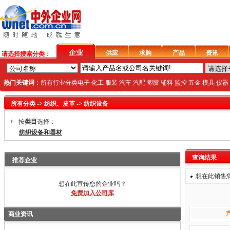
企业
供应
求购
产品
资讯
请选择搜索分类：
热门关键词：
所有行业分类
电子
化工
服装
汽车
汽配
塑胶
辅料
监控
五金
模具
仪器
所有分类
->
纺织、皮革
->
纺织设备
按
类目
选择：
纺织设备和器材
查询结果
推荐企业
想在此销售
想在此宣传您的企业吗？
免费加入公司库
商业资讯