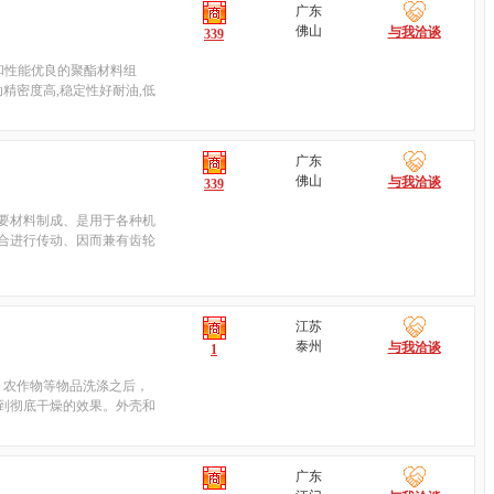
广东
佛山
与我洽谈
339
和性能优良的聚酯材料组
精密度高,稳定性好耐油,低
广东
佛山
与我洽谈
339
要材料制成、是用于各种机
合进行传动、因而兼有齿轮
江苏
泰州
与我洽谈
1
、农作物等物品洗涤之后，
到彻底干燥的效果。外壳和
广东