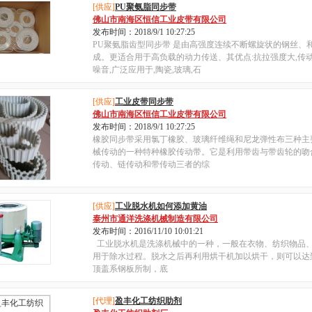
[供应]
PU聚氨脂同步带
佛山市南海区恒信工业皮带有限公司
发布时间：2018/9/1 10:27:25
PU聚氨脂齿型同步带 是由高强度连续不断螺旋状的钢丝、
成。更适合用于高负载的动力传送、其优点:抗拉强度大,传动
噪音,广泛应用于,陶瓷,玻璃,石
[供应]
工业皮带同步带
佛山市南海区恒信工业皮带有限公司
发布时间：2018/9/1 10:27:25
橡胶同步带采用氯丁橡胶、玻璃纤维绳和尼龙弹性布三种主
械传动的一种特种橡胶传动带。它是利用带齿与带齿轮的吻
传动、链传动和带传动三者的综
[供应]
工业脱水机如何添加黄油
泰州市通洋洗涤机械制造有限公司
发布时间：2016/11/10 10:01:21
工业脱水机是洗涤机械中的一种，一般在衣物、纺织物品
用于除水过程。脱水之后再利用烘干机加以烘干，则可以达
顶盖系钢板所制，底
[代理]
盈丰化工纺织助剂