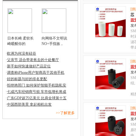
[供
芯
固
发布
S
时
日本长崎 柔软长
向网络不文明说
滤
崎暖醒你的
NO+手指族，
带
·
欧洲为何没有硅谷
·
父亲节 适合带老爸去的十处餐厅
[供
·
新手如何快速做好产品定位
固
发布
·
调查称iPhone用户智商高于其他手机
S
·
好的标题与好的排名更配
绍
·
拒绝艳照门 如何保护智能手机隐私安
2
·
七成汽车经销商亏损 车市低增长将成
精
·
广东GDP超万亿美元 比肩全球第十五
·
中国西部美景 拿起相机出发
[供
>>了解更多
固
发布
S
原
中