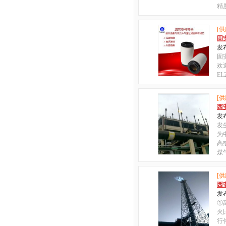
精
[供
固
发布
固
欢
EL
[供
西
发布
发
为
高
煤
[供
西
发布
①
火
行