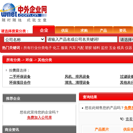
企业
供应
求购
产品
资讯
请选择搜索分类：
热门关键词：
所有行业分类
电子
化工
服装
汽车
汽配
塑胶
辅料
监控
五金
模具
仪器
所有分类
->
环保
->
其他分类
按
类目
选择：
二手环保设备
风机、排风设备
过滤设
环保项目合作
清洗、清理设备
其他未
查询结果
推荐企业
想在此销售您的产品吗？
免费
想在此宣传您的企业吗？
免费加入公司库
查看
产品图片
供应信
商业资讯