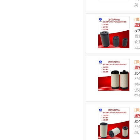
架
[供
固
发布
固
欢
EL
[供
固
发布
S
时
滤
带
[供
固
发布
S
绍
2