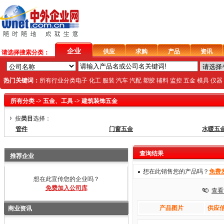
企业
供应
求购
产品
资讯
请选择搜索分类：
热门关键词：
所有行业分类
电子
化工
服装
汽车
汽配
塑胶
辅料
监控
五金
模具
仪器
所有分类
->
五金、工具
->
建筑装饰五金
按
类目
选择：
管件
门窗五金
水暖五
查询结果
推荐企业
想在此销售您的产品吗？
免费
想在此宣传您的企业吗？
免费加入公司库
查看
产品图片
供应信
商业资讯