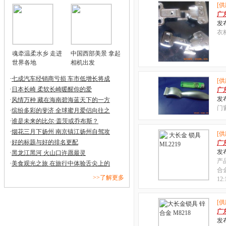
[供
广
发布
衣
魂牵温柔水乡 走进
中国西部美景 拿起
世界各地
相机出发
·
七成汽车经销商亏损 车市低增长将成
[供
·
日本长崎 柔软长崎暖醒你的爱
广
发布
·
风情万种 藏在海南碧海蓝天下的一方
门
·
缤纷多彩的斐济 全球蜜月爱侣向往之
·
谁是未来的比尔·盖茨或乔布斯？
·
烟花三月下扬州 南京镇江扬州自驾攻
[供
·
好的标题与好的排名更配
广
发布
·
黑龙江黑河 火山口许愿最灵
产
·
美食观光之旅 在旅行中体验舌尖上的
合
>>了解更多
12:
[供
广
发布