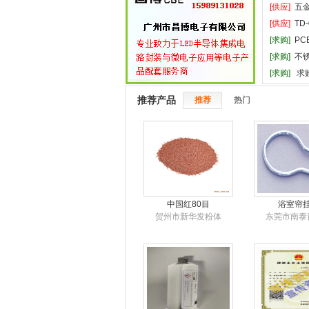
[供应]
五
[供应]
TD
[求购]
PC
[求购]
不
[求购]
求购
推荐产品
推荐
热门
中国红80目
浴室帘
贺州市新华发粉体
东莞市南泰