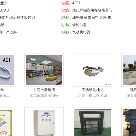
金配件
[供应]
4201
-07XB
[供应]
规代焊锡应用在散热器与
B锣刀回收,线路板锣刀
[求购]
珠光粉 效果颜料 闪粉 珠
锈钢
[求购]
齿轮油泵
HIPS废料
[求购]
气动执行器
挂钩
东莞市塘厦清
不锈钢洗地龙
建
窗帘五
东莞市塘厦清湖头
广州市白云区名诚
茂名