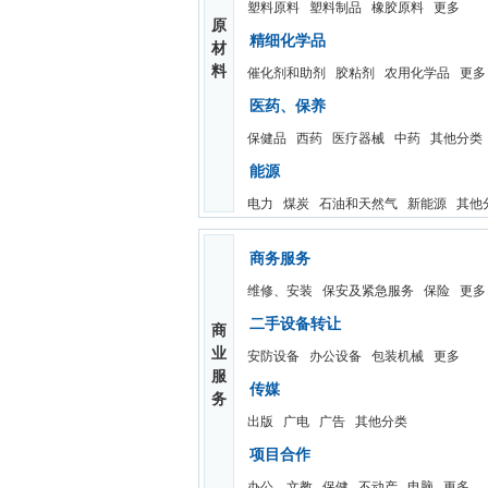
塑料原料
塑料制品
橡胶原料
更多
原
精细化学品
材
料
催化剂和助剂
胶粘剂
农用化学品
更多
医药、保养
保健品
西药
医疗器械
中药
其他分类
能源
电力
煤炭
石油和天然气
新能源
其他
商务服务
维修、安装
保安及紧急服务
保险
更多
二手设备转让
商
业
安防设备
办公设备
包装机械
更多
服
传媒
务
出版
广电
广告
其他分类
项目合作
办公、文教
保健
不动产
电脑
更多