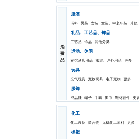
服装
辅料
男装
女装
童装、中老年装
其他
礼品、工艺品、饰品
工艺品
饰品
其他分类
消
运动、休闲
费
品
宾馆酒店用品
旅游、户外用品
更多
玩具
充气玩具
宠物玩具
电子宠物
更多
服饰
成品鞋
帽子
手套
围巾
鞋材鞋件
更
化工
化工设备
聚合物
无机化工原料
更多
橡塑