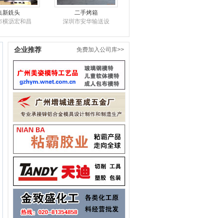
集新銑头
二手烤箱
市横沥宏和昌
深圳市安华输送设
企业推荐
免费加入公司库>>
td-25xa
CCC国家强制产
群达电子有限
深圳市华能电力设