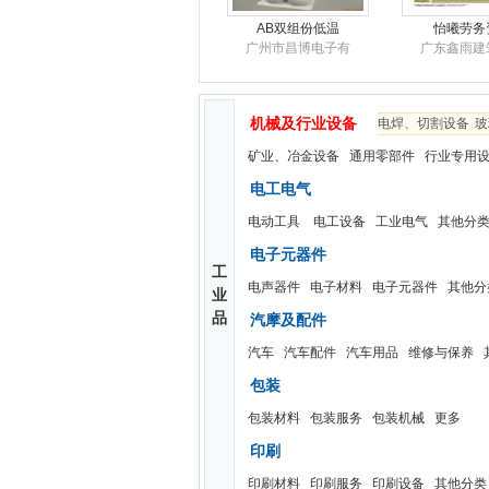
AB双组份低温
怡曦劳务
广州市昌博电子有
广东鑫雨建
机械及行业设备
电焊、切割设备
玻
矿业、冶金设备
通用零部件
行业专用
电工电气
电动工具
电工设备
工业电气
其他分
高价回收手机
新能源汽
东莞炜达再生资源
广东省进至
电子元器件
工
电声器件
电子材料
电子元器件
其他分
业
品
汽摩及配件
汽车
汽车配件
汽车用品
维修与保养
包装
包装材料
包装服务
包装机械
更多
印刷
印刷材料
印刷服务
印刷设备
其他分类