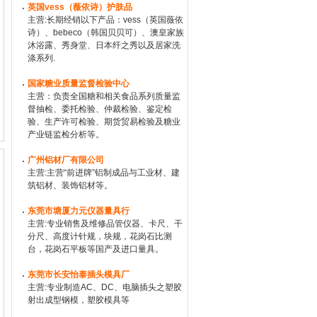
英国vess（薇依诗）护肤品
主营:长期经销以下产品：vess（英国薇依
诗）、bebeco（韩国贝贝可）、澳皇家族
沐浴露、秀身堂、日本纤之秀以及居家洗
涤系列.
国家糖业质量监督检验中心
主营：负责全国糖和相关食品系列质量监
督抽检、委托检验、仲裁检验、鉴定检
验、生产许可检验、期货贸易检验及糖业
产业链监检分析等。
广州铝材厂有限公司
主营:主营“前进牌”铝制成品与工业材、建
筑铝材、装饰铝材等。
东莞市塘厦力元仪器量具行
主营:专业销售及维修品管仪器、卡尺、干
分尺、高度计针规，块规，花岗石比测
台，花岗石平板等国产及进口量具。
东莞市长安怡泰插头模具厂
主营:专业制造AC、DC、电脑插头之塑胶
射出成型钢模，塑胶模具等