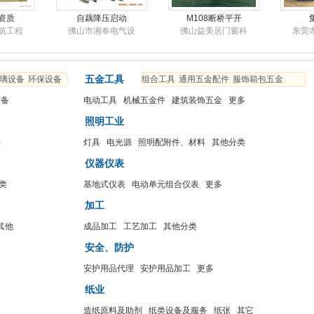
资质
自藕降压启动
M108断桥平开
筑工程
佛山市湘奉电气设
佛山益美居门窗科
东莞
五金工具
璃设备
环保设备
组合工具
通用五金配件
服饰箱包五金
设备
电动工具
机械五金件
建筑装饰五金
更多
照明工业
类
灯具
电光源
照明配附件、材料
其他分类
车接
5001
盆景
成精密
广州市海沁智能电
新景园艺
深圳
仪器仪表
类
基地式仪表
电动单元组合仪表
更多
加工
其他
成品加工
工艺加工
其他分类
安全、防护
安护用品代理
安护用品加工
更多
纸业
造纸原料及助剂
纸类设备及服务
纸张
其它