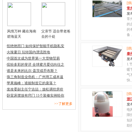
[供
常
发布
常
的
的
风情万种 藏在海南
父亲节 适合带老爸
备
碧海蓝天
去的十处
·
拒绝艳照门 如何保护智能手机隐私安
[供
·
火辣夏日 玩转国内漂流胜地
泰
·
中国首次成为世界第一大货物贸易
发布
1
·
缤纷多彩的斐济 全球蜜月爱侣向往之
暖
·
谁是未来的比尔·盖茨或乔布斯？
气
·
珠三角制造业危机：广州用工成本逼
快
·
苹果巅峰：谁能制造它的衰落？
·
发改委副主任宁吉喆：放松调控房价
[供
·
卧室床摆放有窍门 11个装修实例给你
浙
>>了解更多
发布
电
障
短
助