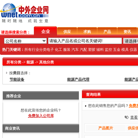
企业
供应
求购
产品
资讯
请选择搜索分类：
热门关键词：
所有行业分类
电子
化工
服装
汽车
汽配
塑胶
辅料
监控
五金
模具
仪器
所有分类
->
能源
->
其他分类
按
类目
选择：
节能设备
能源产品代理
能源产
查询结果
推荐企业
想在此销售您的产品吗？
免费
想在此宣传您的企业吗？
免费加入公司库
查看
产品图片
供应信
商业资讯