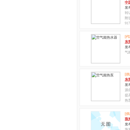
中
发布
转
附设
9
[代
东
发布
气
[供
东
发布
源
提
热
[供
珠
发布
珠