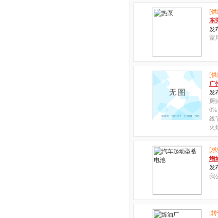
[供
东
发布
家
[供
广
发布
厨
0
线
火
[求
增
发布
我
[转