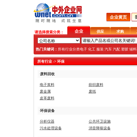
企业黄页
企业
供应
求购
请选择搜索分类：
热门关键词：
所有行业分类
电子
化工
服装
汽车
汽配
塑胶
辅料
所有行业
-> 环保
·
废料回收
电子浆料
纺织废料
废金属
废纸
皮革废料
·
环保设备
分析仪器
公共环卫设施
污水处理设备
消音降噪设备