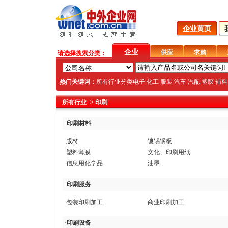
企业黄页
企业
供应
求购
请选择搜索分类：
热门关键词：
所有行业分类
电子
化工
服装
汽车
汽配
塑胶
辅料
所有行业
-> 印刷
·
印刷材料
版材
镀锡钢板
塑料薄膜
文化、印刷用纸
信息用化学品
油墨
·
印刷服务
包装印刷加工
商业印刷加工
·
印刷设备