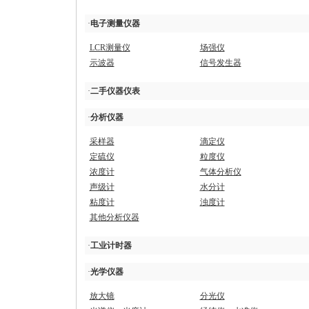
·
电子测量仪器
LCR测量仪
场强仪
示波器
信号发生器
·
二手仪器仪表
·
分析仪器
采样器
滴定仪
定硫仪
粒度仪
浓度计
气体分析仪
声级计
水分计
粘度计
浊度计
其他分析仪器
·
工业计时器
·
光学仪器
放大镜
分光仪