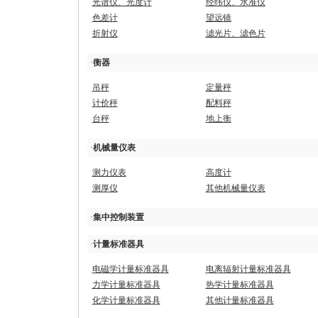
光谱仪、光度计
经纬仪、水准仪
色差计
望远镜
折射仪
滤光片、滤色片
·
衡器
吊秤
定量秤
计价秤
配料秤
台秤
地上衡
·
机械量仪表
测力仪表
高度计
测厚仪
其他机械量仪表
·
集中控制装置
·
计量标准器具
电磁学计量标准器具
电离辐射计量标准器具
力学计量标准器具
热学计量标准器具
化学计量标准器具
其他计量标准器具