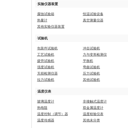
·
实验仪器装置
腐蚀试验箱
恒温试验设备
热量计
真空测量仪器
其他实验仪器装置
·
试验机
包装件试验机
冲击试验机
工艺试验机
力与变形检测仪
疲劳试验机
平衡机
强度试验机
弯曲试验机
无损检测仪器
压力试验机
拉力试验机
其他试验机
·
温度仪表
玻璃温度计
非接触式温度计
热电阻
双金属温度计
温度控制（调节）器
温度校验仪表
温度传感器
其他未分类