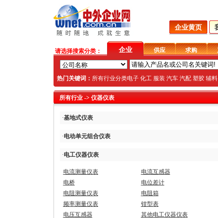
企业黄页
企业
供应
求购
请选择搜索分类：
热门关键词：
所有行业分类
电子
化工
服装
汽车
汽配
塑胶
辅料
所有行业
-> 仪器仪表
·
基地式仪表
·
电动单元组合仪表
·
电工仪器仪表
电流测量仪表
电流互感器
电桥
电位差计
电阻测量仪表
电阻箱
频率测量仪表
钳型表
电压互感器
其他电工仪器仪表