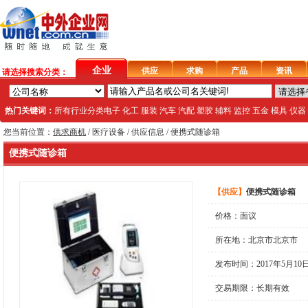
企业
供应
求购
产品
资讯
请选择搜索分类：
热门关键词：
所有行业分类
电子
化工
服装
汽车
汽配
塑胶
辅料
监控
五金
模具
仪器
您当前位置：
供求商机
/
医疗设备
/ 供应信息 / 便携式随诊箱
便携式随诊箱
【
供应
】
便携式随诊箱
价格：面议
所在地：北京市北京市
发布时间：2017年5月10
交易期限：长期有效