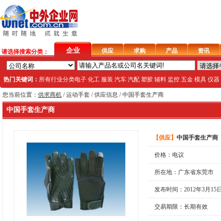
企业
供应
求购
产品
资讯
请选择搜索分类：
热门关键词：
所有行业分类
电子
化工
服装
汽车
汽配
塑胶
辅料
监控
五金
模具
仪器
您当前位置：
供求商机
/
运动手套
/ 供应信息 / 中国手套生产商
中国手套生产商
【
供应
】
中国手套生产商
价格：电议
所在地：广东省东莞市
发布时间：2012年3月15
交易期限：长期有效